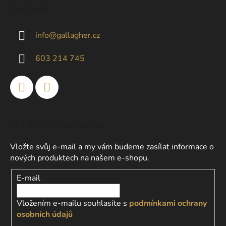
á
Kontakt
p
a
info
@
gallagher.cz
t
í
603 214 745
Odebírat newsletter
Vložte svůj e-mail a my vám budeme zasílat informace o
nových produktech na našem e-shopu.
E-mail
Vložením e-mailu souhlasíte s
podmínkami ochrany
osobních údajů