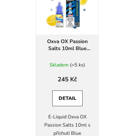
Oxva OX Passion
Salts 10ml Blue
Citrus
Skladem
(>5 ks)
245 Kč
DETAIL
E-Liquid Oxva OX
Passion Salts 10ml s
příchutí Blue