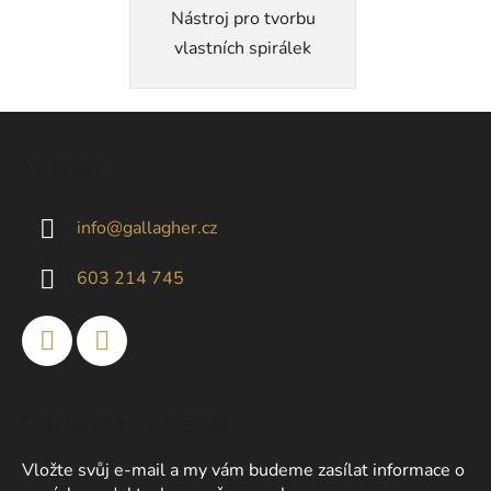
Nástroj pro tvorbu
vlastních spirálek
Z
á
Kontakt
p
a
info
@
gallagher.cz
t
í
603 214 745
Odebírat newsletter
Vložte svůj e-mail a my vám budeme zasílat informace o