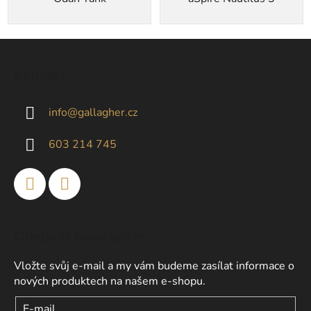
Z
á
Kontakt
p
a
info
@
gallagher.cz
t
í
603 214 745
Odebírat newsletter
Vložte svůj e-mail a my vám budeme zasílat informace o
nových produktech na našem e-shopu.
E-mail