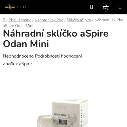
Přejít
Hledat
NÁKUP
na
KOŠÍK
obsah
Domů
/
Příslušenství
/
Náhradní sklíčka
/
Sklíčka aSpire
/
Náhradní sklíčko
aSpire Odan Mini
Náhradní sklíčko aSpire
Odan Mini
Průměrné
Neohodnoceno
Podrobnosti hodnocení
hodnocení
Značka:
aSpire
produktu
je
0,0
z
5
hvězdiček.