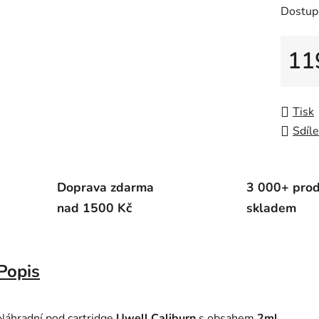
Dostup
z
5
11
hvězdič
Měrná
Tisk
Sdíle
Doprava zdarma
3 000+ pro
nad 1500 Kč
skladem
Popis
Náhradní pod cartridge
Uwell Caliburn
s obsahem
2ml
.