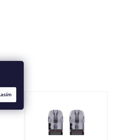
ukty
lasím