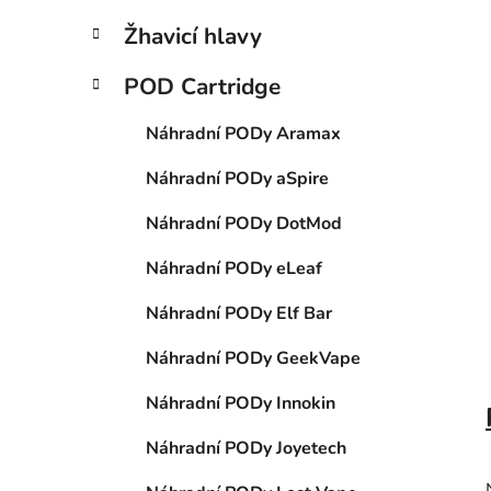
í
p
Žhavicí hlavy
a
n
POD Cartridge
e
Náhradní PODy Aramax
l
Náhradní PODy aSpire
Náhradní PODy DotMod
Náhradní PODy eLeaf
Náhradní PODy Elf Bar
Náhradní PODy GeekVape
Náhradní PODy Innokin
Náhradní PODy Joyetech