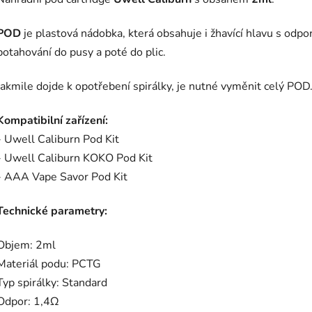
POD
je plastová nádobka, která obsahuje i žhavící hlavu s odp
potahování do pusy a poté do plic.
Jakmile dojde k opotřebení spirálky, je nutné vyměnit celý POD
Kompatibilní zařízení:
- Uwell Caliburn Pod Kit
- Uwell Caliburn KOKO Pod Kit
- AAA Vape Savor Pod Kit
Technické parametry:
Objem: 2ml
Materiál podu: PCTG
Typ spirálky: Standard
Odpor:
1,4Ω