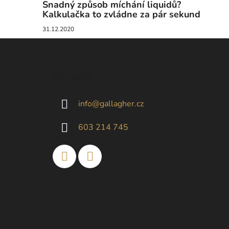
Snadný způsob míchání liquidů?
Kalkulačka to zvládne za pár sekund
31.12.2020
Z
á
Kontakt
p
a
info
@
gallagher.cz
t
í
603 214 745