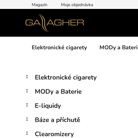
Přejít
Magazín
Moje objednávka
na
obsah
Elektronické cigarety
MODy a Bateri
P
K
Přeskočit
Elektronické cigarety
a
kategorie
o
t
s
MODy a Baterie
e
t
g
r
E-liquidy
o
a
r
Báze a příchutě
i
n
e
n
Clearomizery