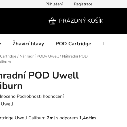
Přihlášení
Registrace
PRÁZDNÝ KOŠÍK
NÁKUPNÍ
KOŠÍK
y
Žhavicí hlavy
POD Cartridge
Příslušens
Cartridge
/
Náhradní PODy Uwell
/
Náhradní POD
liburn
hradní POD Uwell
iburn
né
dnoceno
Podrobnosti hodnocení
ení
:
Uwell
tu
rtridge Uwell Caliburn
2ml
s odporem
1,4oHm