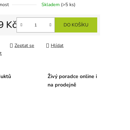
nost
Skladem
(>5 ks)
9 Kč
ek.
DO KOŠÍKU
 cena:
Zeptat se
Hlídat
t
duktů
Živý poradce online i
na prodejně