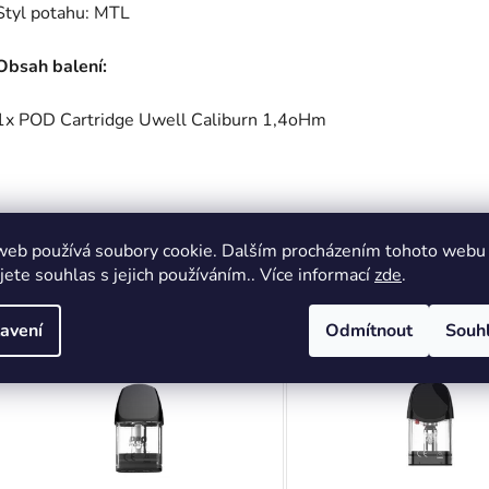
Styl potahu: MTL
Obsah balení:
1x POD Cartridge Uwell Caliburn 1,4oHm
Podobné prod
web používá soubory cookie. Dalším procházením tohoto webu
jete souhlas s jejich používáním.. Více informací
zde
.
avení
Odmítnout
Souh