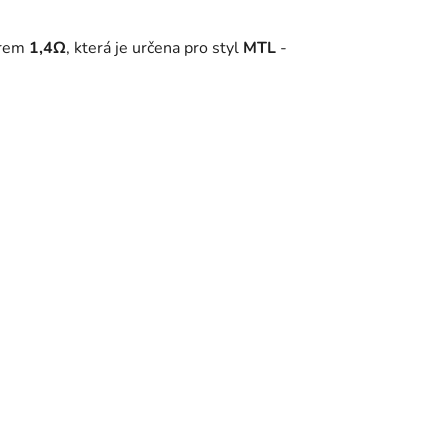
orem
1,4Ω
, která je určena pro styl
MTL
-
.