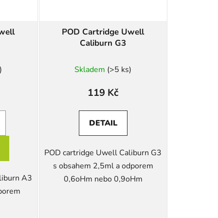
well
POD Cartridge Uwell
Caliburn G3
)
Skladem
(>5 ks)
119 Kč
DETAIL
POD cartridge Uwell Caliburn G3
s obsahem 2,5ml a odporem
liburn A3
0,6oHm nebo 0,9oHm
dporem