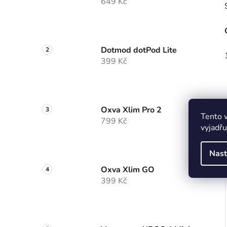
649 Kč
Dotmod dotPod Lite
399 Kč
Oxva Xlim Pro 2
Tento 
799 Kč
vyjadřu
Nast
Oxva Xlim GO
399 Kč