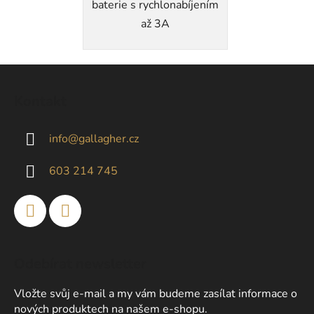
baterie s rychlonabíjením
až 3A
Z
á
Kontakt
p
a
info
@
gallagher.cz
t
í
603 214 745
Odebírat newsletter
Vložte svůj e-mail a my vám budeme zasílat informace o
nových produktech na našem e-shopu.