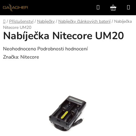
Přejít
Hledat
NÁKUP
na
KOŠÍK
obsah
Domů
/
Příslušenství
/
Nabíječky
/
Nabíječky článkových baterií
/
Nabíječka
Nitecore UM20
Nabíječka Nitecore UM20
Průměrné
Neohodnoceno
Podrobnosti hodnocení
hodnocení
Značka:
Nitecore
produktu
je
0,0
z
5
hvězdiček.