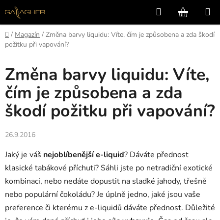
Přejít
Hledat
NÁKUP
na
KOŠÍK
obsah
Domů
/
Magazín
/
Změna barvy liquidu: Víte, čím je způsobena a zda škodí
požitku při vapování?
Změna barvy liquidu: Víte,
čím je způsobena a zda
škodí požitku při vapování?
26.9.2016
Jaký je váš
nejoblíbenější e-liquid
? Dáváte přednost
klasické tabákové příchuti? Sáhli jste po netradiční exotické
kombinaci, nebo nedáte dopustit na sladké jahody, třešně
nebo populární čokoládu? Je úplně jedno, jaké jsou vaše
preference či kterému z e-liquidů dáváte přednost. Důležité