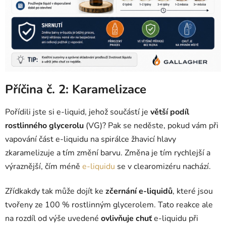
Příčina č. 2: Karamelizace
Pořídili jste si e-liquid, jehož součástí je
větší podíl
rostlinného glycerolu
(VG)? Pak se neděste, pokud vám při
vapování část e-liquidu na spirálce žhavicí hlavy
zkaramelizuje a tím změní barvu. Změna je tím rychlejší a
výraznější, čím méně
e-liquidu
se v clearomizéru nachází.
Zřídkakdy tak může dojít ke
zčernání e-liquidů
, které jsou
tvořeny ze 100 % rostlinným glycerolem. Tato reakce ale
na rozdíl od výše uvedené
ovlivňuje chuť
e-liquidu při