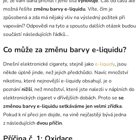
je, že vám daná příchuť i jeho síla
vyhovuje
. Čas od času ale
možná řešíte
změnu barvy e-liquidu
. Víte, čím je
způsobená a zda má nějaký vliv na výsledný požitek při
vapování? Odpovědi na tyto a spoustu dalších otázek budou
součástí následujících řádků…
Co může za změnu barvy e-liquidu?
Dnešní elektronické cigarety, stejně jako
e-liquidy
, jsou
někde úplně jinde, než jejich předchůdci. Navíc množství
nikotinu, které nejnovější e-liquidy obsahují, je o
poznání
nižší
, než množství, které jste nalezli v náplních do
elektronických cigaret v dřívějších dobách. Proto se
se
změnou barvy e-liquidu setkáváme jen velmi zřídka
.
Pokud k ní přeci jen dojde, na vině nejčastěji bývá jedna
z následujících
dvou příčin
.
Příčina č. 1: Oxidace