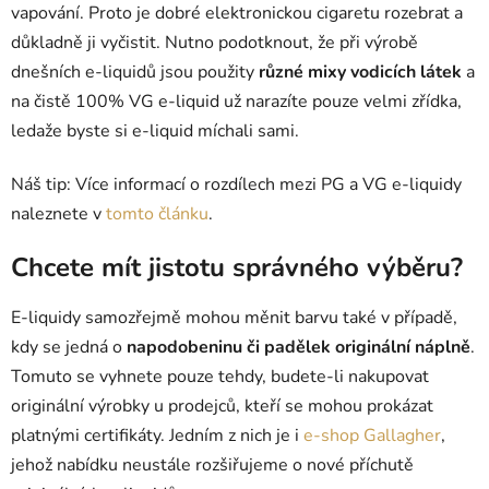
vapování. Proto je dobré elektronickou cigaretu rozebrat a
důkladně ji vyčistit. Nutno podotknout, že při výrobě
dnešních e-liquidů jsou použity
různé mixy vodicích látek
a
na čistě 100% VG e-liquid už narazíte pouze velmi zřídka,
ledaže byste si
e-liquid míchali sami.
Náš tip: Více informací o rozdílech mezi PG a VG e-liquidy
naleznete v
tomto článku
.
Chcete mít jistotu správného výběru?
E-liquidy samozřejmě mohou měnit barvu také v případě,
kdy se jedná o
napodobeninu či padělek originální náplně
.
Tomuto se vyhnete pouze tehdy, budete-li nakupovat
originální výrobky u prodejců, kteří se mohou prokázat
platnými
certifikáty. Jedním z nich je i
e-shop Gallagher
,
jehož nabídku neustále rozšiřujeme o nové příchutě