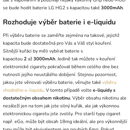
se bude hodit baterie
LG HG2
s kapacitou také
3000mAh
.
Rozhoduje výběr baterie i e-liquidu
Při výběru baterie se zaměřte zejména na takové, jejichž
kapacita bude dostatečná pro Vás a Váš styl kouření.
Silnější kuřáci by měli vybírat baterie s
kapacitou
2
až
3000mAh
. Jedině tak můžete v kouření
elektronické cigarety pokračovat během celého dne bez
nutnosti jejího neustálého dobíjení. Stejnou pozornost,
jakou jste věnovali výběru baterie, věnujte také
výběru
vhodného e-liquidu
. V tomto případě volte
e-liquidy s
dostatečným obsahem nikotinu.
Výběr obsahu nikotinu ale
nezáleží jen na tom jak jste silný kuřák, ale jak výkonnou
elektronickou cigaretu jste zvolily. Pro starší typy cigaret
např. eGo, může být obsah 18mg ideální, ale pro výkonnější
typy může být ekvivalentem jen pouhých 6mg. Pokud