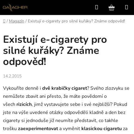
Přejít
Hledat
NÁKUP
na
KOŠÍK
obsah
Domů
/
Magazín
/
Existují e-cigarety pro silné kuřáky? Známe odpověď!
Existují e-cigarety pro
silné kuřáky? Známe
odpověď!
14.2.2015
Vykouříte denně i
dvě krabičky cigaret
? Svého zlozvyku se
nemůžete zbavit ani přesto, že máte povědomí o
všech
rizicích
, jimž vystavujete sebe i své nejbližší? Pokud
jste na výše uvedené otázky odpověděli kladně a den bez
cigarety si jednoduše již neumíte představit, co takhle
trošku
zaexperimentovat
a vyměnit
klasickou cigaretu
za