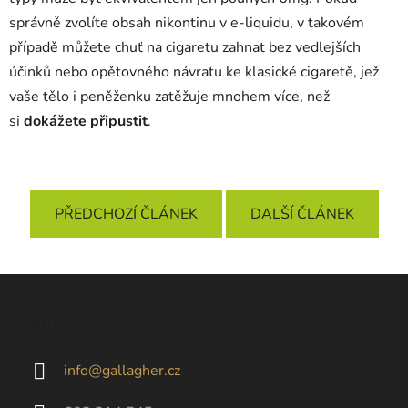
správně zvolíte obsah nikontinu v e-liquidu, v takovém
případě můžete chuť na cigaretu zahnat bez vedlejších
účinků nebo opětovného návratu ke klasické cigaretě, jež
vaše tělo i peněženku zatěžuje mnohem více, než
si
dokážete připustit
.
PŘEDCHOZÍ ČLÁNEK
DALŠÍ ČLÁNEK
Z
á
Kontakt
p
a
info
@
gallagher.cz
t
í