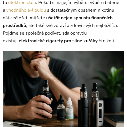
tu
elektronickou
. Pokud si na jejím výběru, výběru baterie
a
vhodného e-liquidu
s dostatečným obsahem nikotinu
dáte záležet, můžete
ušetřit nejen spoustu finančních
prostředků
, ale také své zdraví a zdraví svých nejbližších.
Pojďme se společně podívat, zda opravdu
existují
elektronické cigarety pro silné kuřáky
či nikoli.