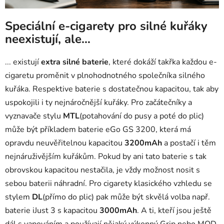
Speciální e-cigarety pro silné kuřáky
neexistují, ale…
... existují
extra silné baterie
, které dokáží takřka každou e-
cigaretu proměnit v plnohodnotného společníka silného
kuřáka.
Respektive baterie s dostatečnou kapacitou, tak aby
uspokojili i ty nejnáročnější kuřáky. Pro začátečníky a
vyznavače stylu
MTL
(potahování do pusy a poté do plic)
může být příkladem baterie
eGo GS 3200, která má
opravdu neuvěřitelnou kapacitou
3200mAh
a postačí i těm
nejnáruživějším kuřákům. Pokud by ani tato baterie s tak
obrovskou kapacitou nestačila, je vždy možnost nosit s
sebou baterii náhradní. Pro cigarety klasického vzhledu se
stylem
DL
(přímo do plic) pak může být skvělá volba např.
baterie
iJust 3
s kapacitou
3000mAh
. A ti, kteří jsou ještě
dál s vapováním a používají nějaký výkonný Grip nebo MOD