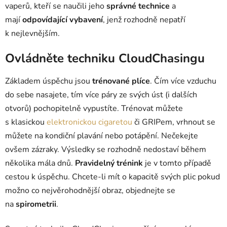
vaperů, kteří se naučili jeho
správné technice
a
mají
odpovídající vybavení
, jenž rozhodně nepatří
k nejlevnějším.
Ovládněte techniku CloudChasingu
Základem úspěchu jsou
trénované plíce
. Čím více vzduchu
do sebe nasajete, tím více páry ze svých úst (i dalších
otvorů) pochopitelně vypustíte. Trénovat můžete
s klasickou
elektronickou cigaretou
či GRIPem, vrhnout se
můžete na kondiční plavání nebo potápění. Nečekejte
ovšem zázraky. Výsledky se rozhodně nedostaví během
několika mála dnů.
Pravidelný trénink
je v tomto případě
cestou k úspěchu. Chcete-li mít o kapacitě svých plic pokud
možno co nejvěrohodnější obraz, objednejte se
na
spirometrii
.