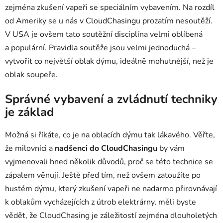
zejména zkušení vapeři se speciálním vybavením. Na rozdíl
od Ameriky se u nás v CloudChasingu prozatím nesoutěží.
V USA je ovšem tato soutěžní disciplína velmi oblíbená
a populární. Pravidla soutěže jsou velmi jednoduchá –
vytvořit co největší oblak dýmu, ideálně mohutnější, než je
oblak soupeře.
Správné vybavení a zvládnutí techniky
je základ
Možná si říkáte, co je na oblacích dýmu tak lákavého. Věřte,
že milovníci a
nadšenci do CloudChasingu
by vám
vyjmenovali hned několik důvodů, proč se této technice se
zápalem věnují. Ještě před tím, než ovšem zatoužíte po
hustém dýmu, který zkušení vapeři ne nadarmo přirovnávají
k oblakům vycházejících z útrob elektrárny, měli byste
vědět, že CloudChasing je záležitostí zejména dlouholetých