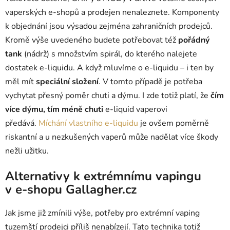
vaperských e-shopů a prodejen nenaleznete. Komponenty
k objednání jsou výsadou zejména zahraničních prodejců.
Kromě výše uvedeného budete potřebovat též
pořádný
tank
(nádrž) s množstvím spirál, do kterého nalejete
dostatek e-liquidu. A když mluvíme o e-liquidu – i ten by
měl mít
speciální složení
. V tomto případě je potřeba
vychytat přesný poměr chuti a dýmu. I zde totiž platí, že
čím
více dýmu, tím méně chuti
e-liquid vaperovi
předává.
Míchání vlastního e-liquidu
je ovšem poměrně
riskantní a u nezkušených vaperů může nadělat více škody
nežli užitku.
Alternativy k extrémnímu vapingu
v e-shopu Gallagher.cz
Jak jsme již zmínili výše, potřeby pro extrémní vaping
tuzemští prodejci příliš nenabízejí. Tato technika totiž