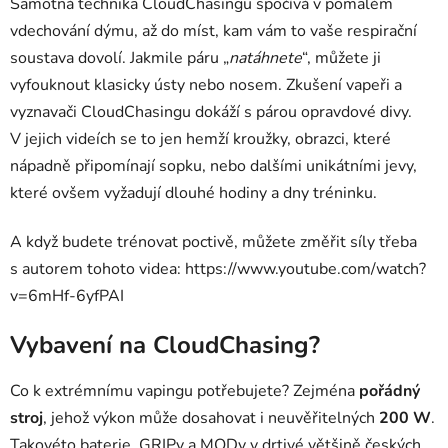
Samotná technika CloudChasingu spočívá v pomalém
vdechování dýmu, až do míst, kam vám to vaše respirační
soustava dovolí. Jakmile páru „
natáhnete
“, můžete ji
vyfouknout klasicky ústy nebo nosem. Zkušení vapeři a
vyznavači CloudChasingu dokáží s párou opravdové divy.
V jejich videích se to jen hemží kroužky, obrazci, které
nápadně připomínají sopku, nebo dalšími unikátními jevy,
které ovšem vyžadují dlouhé hodiny a dny tréninku.
A když budete trénovat poctivě, můžete změřit síly třeba
s autorem tohoto videa: https://www.youtube.com/watch?
v=6mHf-6yfPAI
Vybavení na CloudChasing?
Co k extrémnímu vapingu potřebujete? Zejména
pořádný
stroj
, jehož výkon může dosahovat i neuvěřitelných
200 W
.
Takovéto baterie, GRIPy a MODy v drtivé většině českých