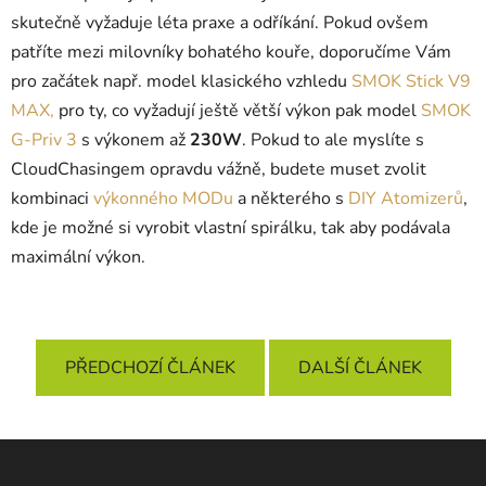
skutečně vyžaduje léta praxe a odříkání. Pokud ovšem
patříte mezi milovníky bohatého kouře, doporučíme Vám
pro začátek např. model klasického vzhledu
SMOK Stick V9
MAX,
pro ty, co vyžadují ještě větší výkon pak model
SMOK
G-Priv 3
s výkonem až
230W
. Pokud to ale myslíte s
CloudChasingem opravdu vážně, budete muset zvolit
kombinaci
výkonného MODu
a některého s
DIY Atomizerů
,
kde je možné si vyrobit vlastní spirálku, tak aby podávala
maximální výkon.
PŘEDCHOZÍ ČLÁNEK
DALŠÍ ČLÁNEK
Z
á