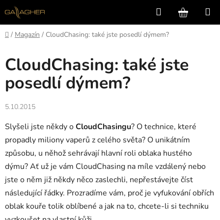
Přejít
Hledat
NÁKUP
na
KOŠÍK
obsah
Domů
/
Magazín
/
CloudChasing: také jste posedlí dýmem?
CloudChasing: také jste
posedlí dýmem?
5.10.2015
Slyšeli jste někdy o
CloudChasingu
? O technice, které
propadly miliony vaperů z celého světa? O unikátním
způsobu, u něhož sehrávají hlavní roli oblaka hustého
dýmu? Ať už je vám CloudChasing na míle vzdálený nebo
jste o něm již někdy něco zaslechli, nepřestávejte číst
následující řádky. Prozradíme vám, proč je vyfukování obřích
oblak kouře tolik oblíbené a jak na to, chcete-li si techniku
vyzkoušet na vlastní kůži.