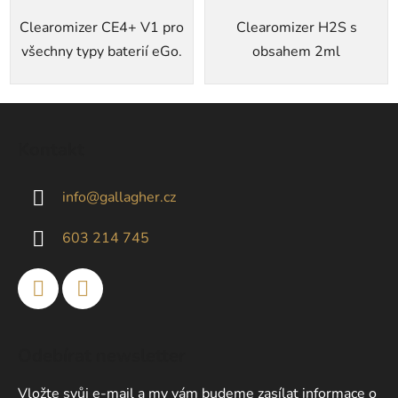
5
Clearomizer CE4+ V1 pro
Clearomizer H2S s
hvězdiček.
všechny typy baterií eGo.
obsahem 2ml
Z
á
Kontakt
p
a
info
@
gallagher.cz
t
í
603 214 745
Odebírat newsletter
Vložte svůj e-mail a my vám budeme zasílat informace o