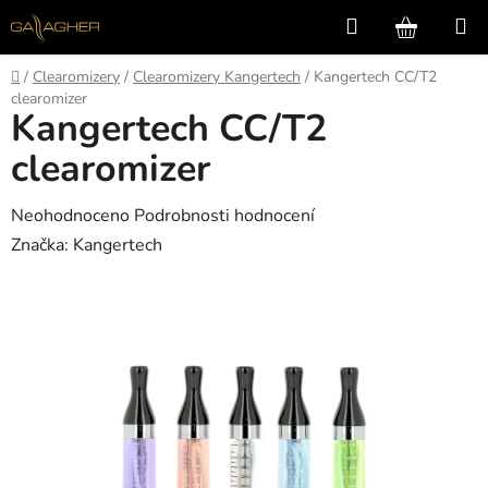
Přejít
Hledat
NÁKUP
na
KOŠÍK
obsah
Domů
/
Clearomizery
/
Clearomizery Kangertech
/
Kangertech CC/T2
clearomizer
Kangertech CC/T2
clearomizer
Průměrné
Neohodnoceno
Podrobnosti hodnocení
hodnocení
Značka:
Kangertech
produktu
je
0,0
z
5
hvězdiček.