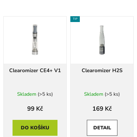
TIP
Clearomizer CE4+ V1
Clearomizer H2S
Průměrné
Skladem
(>5 ks)
Skladem
(>5 ks)
hodnocení
produktu
99 Kč
169 Kč
je
5,0
DO KOŠÍKU
DETAIL
z