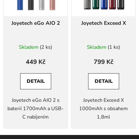
Joyetech eGo AIO 2
Joyetech Exceed X
Skladem
(2 ks)
Skladem
(1 ks)
449 Kč
799 Kč
DETAIL
DETAIL
Joyetech eGo AIO 2 s
Joyetech Exceed X
baterií 1700mAh a USB-
1000mAh s obsahem
C nabíjením
1,8ml
Z