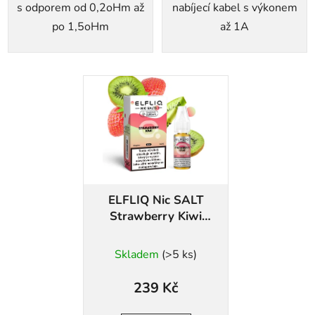
s odporem od 0,2oHm až
nabíjecí kabel s výkonem
po 1,5oHm
až 1A
ELFLIQ Nic SALT
Strawberry Kiwi
10ml
Skladem
(>5 ks)
239 Kč