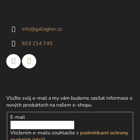
á
Kontakt
p
a
info
@
gallagher.cz
t
í
603 214 745
Odebírat newsletter
Vložte svůj e-mail a my vám budeme zasílat informace o
nových produktech na našem e-shopu.
E-mail
Vložením e-mailu souhlasíte s
podmínkami ochrany
osobních údajů