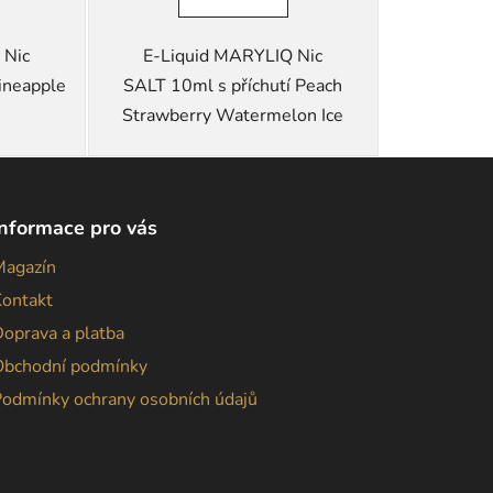
 Nic
E-Liquid MARYLIQ Nic
ineapple
SALT 10ml s příchutí Peach
Strawberry Watermelon Ice
Informace pro vás
Magazín
Kontakt
oprava a platba
Obchodní podmínky
Podmínky ochrany osobních údajů