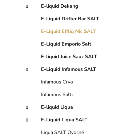
í
E-liquid Dekang
p
a
E-Liquid Drifter Bar SALT
n
e
E-Liquid Elfliq Nic SALT
l
E-Liquid Emporio Salt
E-liquid Juice Sauz SALT
E-Liquid Infamous SALT
Infamous Cryo
Infamous Saltz
E-liquid Liqua
E-Liquid Liqua SALT
Liqua SALT Ovocné