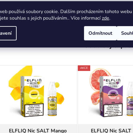
1x Elfliq 10ml Banana Ice s vybranou sílou nikotinu
web používá soubory cookie. Dalším procházením tohoto webu
jete souhlas s jejich používáním.. Více informací
zde
.
avení
Odmítnout
Souh
Související pr
AKCE
ELFLIQ Nic SALT Mango
ELFLIQ Nic SALT 