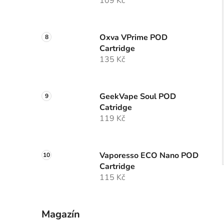
109 Kč
Oxva VPrime POD
Cartridge
135 Kč
GeekVape Soul POD
Catridge
119 Kč
Vaporesso ECO Nano POD
Cartridge
115 Kč
Magazín