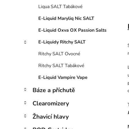
Liqua SALT Tabákové
E-Liquid Maryliq Nic SALT
E-Liquid Oxva OX Passion Salts
E-Liquidy Ritchy SALT
Ritchy SALT Ovocné
Ritchy SALT Tabákové
E-Liquid Vampire Vape
Báze a příchutě
Clearomizery
Žhavicí hlavy