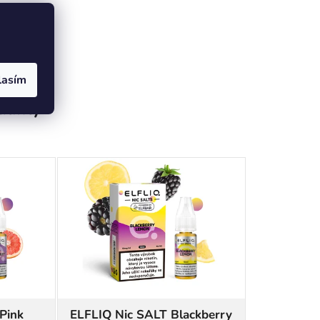
lasím
odukty
Pink
ELFLIQ Nic SALT Blackberry