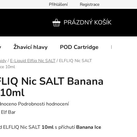
Přihlášení
Registrace
PRÁZDNÝ KOŠÍK
NÁKUPNÍ
KOŠÍK
y
Žhavicí hlavy
POD Cartridge
Příslušens
uidy
/
E-Liquid Elfliq Nic SALT
/
ELFLIQ Nic SALT
Ice 10ml
LIQ Nic SALT Banana
 10ml
né
dnoceno
Podrobnosti hodnocení
ení
:
Elf Bar
tu
id ELFLIQ Nic SALT
10ml
s příchutí
Banana Ice