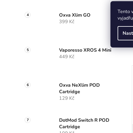
Tento 
Oxva Xlim GO
vyjadřu
399 Kč
Nast
Vaporesso XROS 4 Mini
449 Kč
Oxva NeXlim POD
Cartridge
129 Kč
DotMod Switch R POD
Cartridge