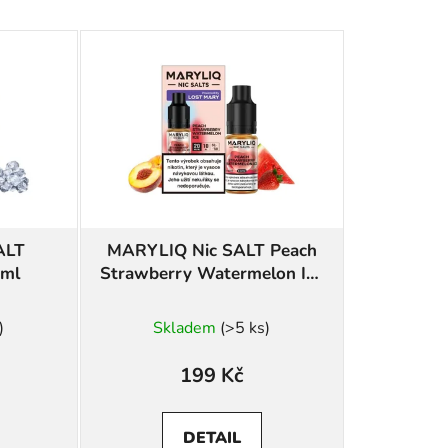
ALT
MARYLIQ Nic SALT Peach
0ml
Strawberry Watermelon Ice
10ml
)
Skladem
(>5 ks)
199 Kč
DETAIL