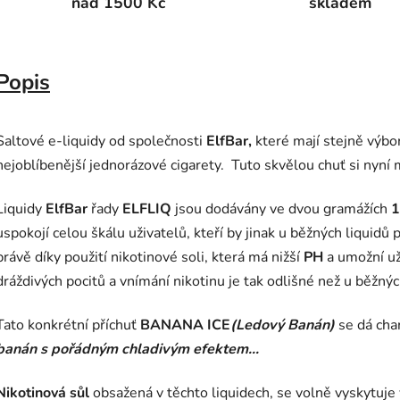
nad 1500 Kč
skladem
Popis
Saltové e-liquidy od společnosti
ElfBar,
které mají stejně výbo
nejoblíbenější jednorázové cigarety. Tuto skvělou chuť si nyní 
Liquidy
ElfBar
řady
ELFLIQ
jsou dodávány ve dvou gramážích
uspokojí celou škálu uživatelů, kteří by jinak u běžných liquidů 
právě díky použití nikotinové soli, která má nižší
PH
a umožní už
dráždivých pocitů a vnímání nikotinu je tak odlišné než u běžnýc
Tato konkrétní příchuť
BANANA ICE
(Ledový Banán)
se dá cha
banán s pořádným chladivým efektem
...
Nikotinová sůl
obsažená v těchto liquidech, se volně vyskytuje 