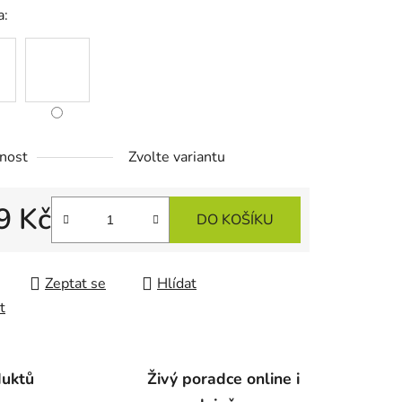
a:
ek.
nost
Zvolte variantu
9 Kč
DO KOŠÍKU
 cena:
Zeptat se
Hlídat
t
duktů
Živý poradce online i