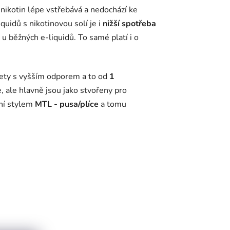
í nikotin lépe vstřebává a nedochází ke
quidů s nikotinovou solí je i
nižší spotřeba
ž u běžných e-liquidů. To samé platí i o
arety s vyšším odporem a to od
1
e, ale hlavně jsou jako stvořeny pro
ní stylem
MTL - pusa/plíce
a tomu