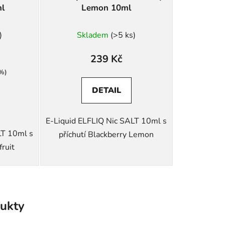
ml
Lemon 10ml
Průměrné
)
Skladem
(>5 ks)
hodnocení
produktu
239 Kč
je
 %)
5,0
DETAIL
z
5
E-Liquid ELFLIQ Nic SALT 10ml s
hvězdiček.
LT 10ml s
příchutí Blackberry Lemon
fruit
ukty