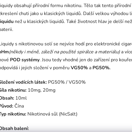
liquidy obsahují přírodní formu nikotinu. Tělo tak tento přírodn
zkreslení chuti jako u klasických liquidů. Další velkou výhodou li
liquidu
než u klasických liquidů. Také životnost hlav je delší ne
baterii.
Liquidy s nikotinovou solí se nejvíce hodí pro elektronické cig
oHm
(někdy i méně, záleží na použité spirálce a materiálu)
a víc
nové
POD systémy
. Jsou tedy vhodné jen do zařízení pro kouře
odpovídá i jejich složení v poměru
VG50%
a
PG50%.
Složení vodících látek:
PG50% / VG50%
Síla nikotinu:
10mg, 20mg
Obsah:
10ml
Původ:
Čína
Typ nikotinu:
Nikotinová sůl (NicSalt)
Obsah balení: