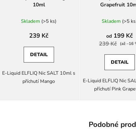
10ml
Grapefruit 10
Skladem
(>5 ks)
Skladem
(>5 ks
239 Kč
199 Kč
od
239 Kč
(až –16
DETAIL
DETAIL
E-Liquid ELFLIQ Nic SALT 10ml s
E-Liquid ELFLIQ Nic SA
příchutí Mango
příchutí Pink Grape
Podobné prod