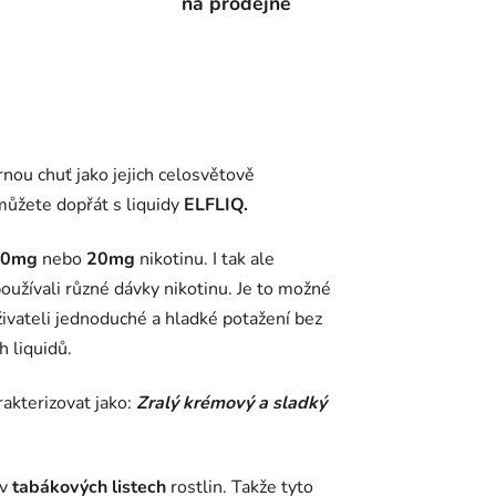
na prodejně
rnou chuť jako jejich celosvětově
můžete dopřát s liquidy
ELFLIQ.
10mg
nebo
20mg
nikotinu. I tak ale
používali různé dávky nikotinu. Je to možné
ivateli jednoduché a hladké potažení bez
h liquidů.
rakterizovat jako:
Zralý krémový a sladký
v
tabákových listech
rostlin. Takže tyto