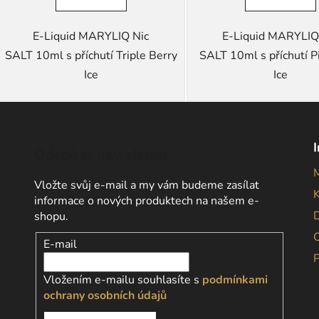
E-Liquid MARYLIQ Nic
E-Liquid MARYLIQ
SALT 10ml s příchutí Triple Berry
SALT 10ml s příchutí P
Ice
Ice
Odebírat newsletter
Vložte svůj e-mail a my vám budeme zasílat
informace o nových produktech na našem e-
D
shopu.
E-mail
Vložením e-mailu souhlasíte s
podmínkami
ochrany osobních údajů