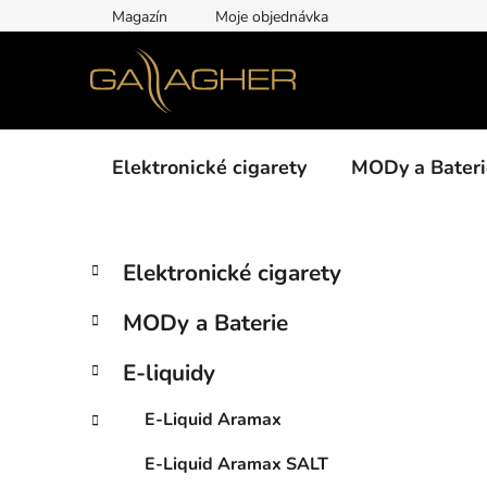
Přejít
Magazín
Moje objednávka
na
obsah
Elektronické cigarety
MODy a Bateri
P
K
Přeskočit
Elektronické cigarety
a
kategorie
o
t
s
MODy a Baterie
e
t
g
r
E-liquidy
o
a
r
E-Liquid Aramax
i
n
e
n
E-Liquid Aramax SALT