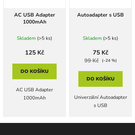
AC USB Adapter
Autoadapter s USB
1000mAh
Skladem
(>5 ks)
Skladem
(>5 ks)
125 Kč
75 Kč
99 Kč
(–24 %)
DO KOŠÍKU
DO KOŠÍKU
AC USB Adapter
Univerzální Autoadapter
1000mAh
s USB
Z
á