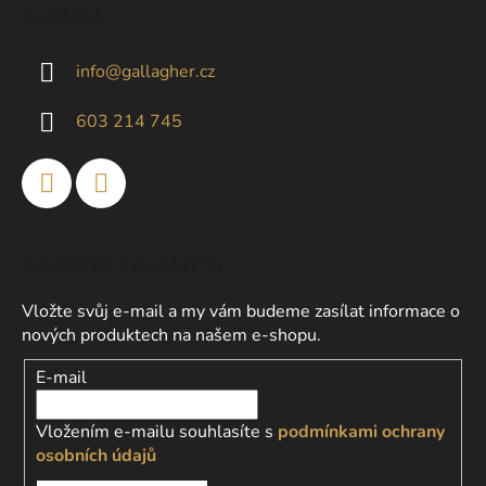
Kontakt
p
a
info
@
gallagher.cz
t
í
603 214 745
Odebírat newsletter
Vložte svůj e-mail a my vám budeme zasílat informace o
nových produktech na našem e-shopu.
E-mail
Vložením e-mailu souhlasíte s
podmínkami ochrany
osobních údajů