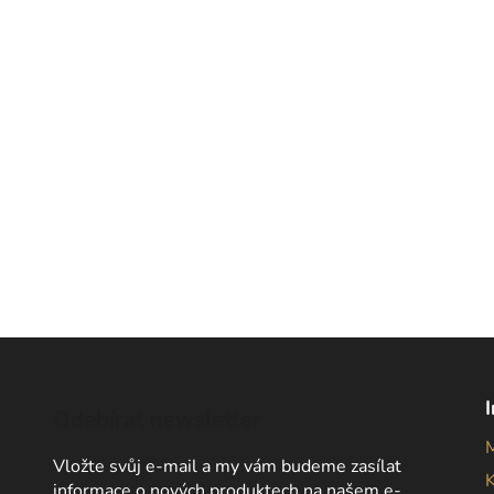
Odebírat newsletter
Vložte svůj e-mail a my vám budeme zasílat
informace o nových produktech na našem e-