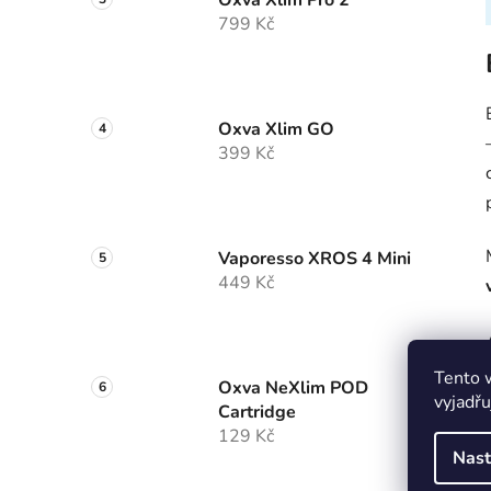
Oxva Xlim Pro 2
799 Kč
Oxva Xlim GO
399 Kč
Vaporesso XROS 4 Mini
449 Kč
Tento 
Oxva NeXlim POD
vyjadřu
Cartridge
129 Kč
Nast