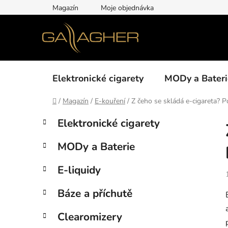
Přejít
Magazín
Moje objednávka
na
obsah
Elektronické cigarety
MODy a Bateri
Domů
/
Magazín
/
E-kouření
/
Z čeho se skládá e-cigareta? P
P
K
Přeskočit
Elektronické cigarety
a
kategorie
o
t
s
MODy a Baterie
e
t
g
r
E-liquidy
o
a
r
Báze a příchutě
i
n
e
n
Clearomizery
í