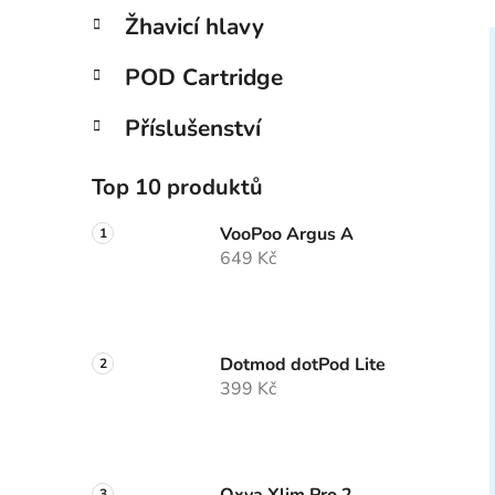
p
Žhavicí hlavy
a
n
POD Cartridge
e
Příslušenství
l
Top 10 produktů
VooPoo Argus A
649 Kč
Dotmod dotPod Lite
399 Kč