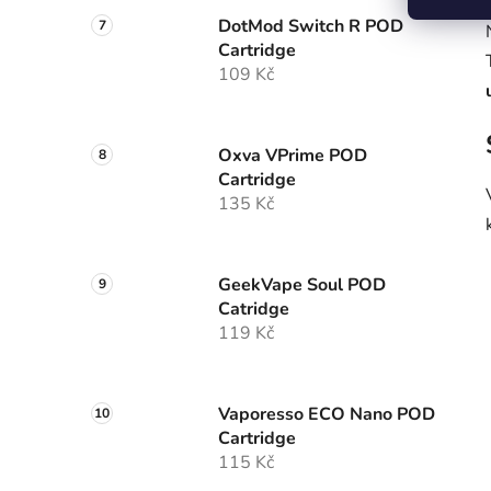
DotMod Switch R POD
Cartridge
109 Kč
Oxva VPrime POD
Cartridge
135 Kč
GeekVape Soul POD
Catridge
119 Kč
Vaporesso ECO Nano POD
Cartridge
115 Kč