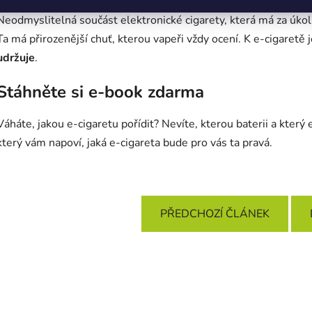
Neodmyslitelná součást elektronické cigarety, která má za úkol 
Ta má přirozenější chuť, kterou vapeři vždy ocení. K e-cigaretě 
udržuje
.
Stáhněte si e-book zdarma
Váháte, jakou e-cigaretu pořídit? Nevíte, kterou baterii a který 
který vám napoví, jaká e-cigareta bude pro vás ta pravá.
PŘEDCHOZÍ ČLÁNEK