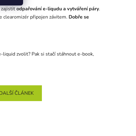
zajistit
odpařování e-liqudu a vytváření páry
.
je clearomizér připojen závitem.
Dobře se
e-liquid zvolit? Pak si stačí stáhnout e-book,
DALŠÍ ČLÁNEK