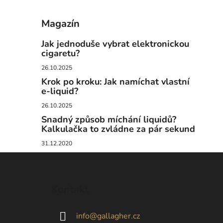
Magazín
Jak jednoduše vybrat elektronickou
cigaretu?
26.10.2025
Krok po kroku: Jak namíchat vlastní
e-liquid?
26.10.2025
Snadný způsob míchání liquidů?
Kalkulačka to zvládne za pár sekund
31.12.2020
Z
á
Kontakt
p
a
info
@
gallagher.cz
t