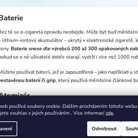
Baterie
Bez té se e-cigareta opravdu neobejde. Může být buď měniteln
– lithium-iontový akumulátor – ukrytý v elektronické cigaretě, kt
ceny.
Baterie snese dle výrobců 200 až 300 opakovaných nabi
pokud se o ně uživatelé dobře starají, vydrží i více než 1000 nab
Můžete používat baterii, jež je zapouzdřená – jako například u 
vestavěnou baterií či grip
, který používá měnitelné článkové ba
Atomizér
web používá soubory cookie. Dalším procházením tohoto webu
Topná spirálka z odporového drátu, která je v kontaktu se savý
jete souhlas s jejich používáním.. Více informací
zde
.
Atomizér
ovlivňuje výslednou chuť
a – díky možnosti volby více
avení
Odmítnout
Souh
Clearomizér