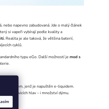
á, nebo napevno zabudovaná. Jde o malý článek
erý si vapeři vybírají podle kvality a
tí.
Realita je ale taková, že většina baterií,
íjecích cyklů.
standardního typu eGo. Další možností je
mod s
terie.
m materiálem, jenž je napuštěn e-liquidem.
 druhů žhavicích hlav – i množství dýmu.
lasím