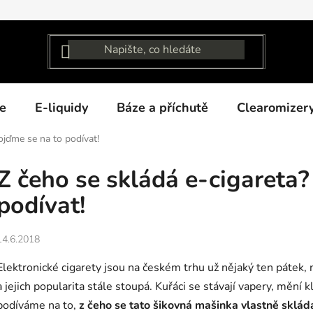
e
E-liquidy
Báze a příchutě
Clearomizer
ojďme se na to podívat!
Z čeho se skládá e-cigareta?
podívat!
14.6.2018
Elektronické cigarety jsou na českém trhu už nějaký ten pátek
a jejich popularita stále stoupá. Kuřáci se stávají vapery, mění 
podíváme na to,
z čeho se tato šikovná mašinka vlastně sklád