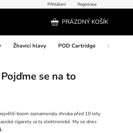
Přihlášení
Registrace
PRÁZDNÝ KOŠÍK
NÁKUPNÍ
KOŠÍK
y
Žhavicí hlavy
POD Cartridge
Příslušens
 Pojďme se na to
, největší boom zaznamenaly zhruba před 10 lety
klasické cigarety za ty elektronické. My se dnes
á
.