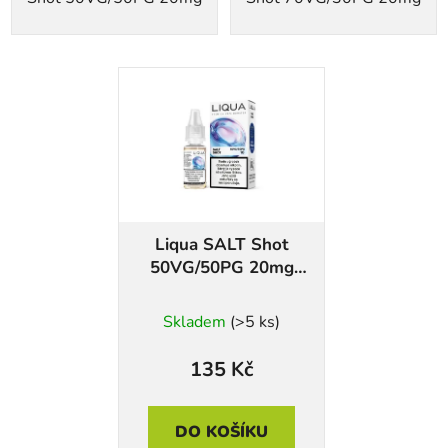
Liqua SALT Shot
50VG/50PG 20mg
10ml
Skladem
(>5 ks)
135 Kč
DO KOŠÍKU