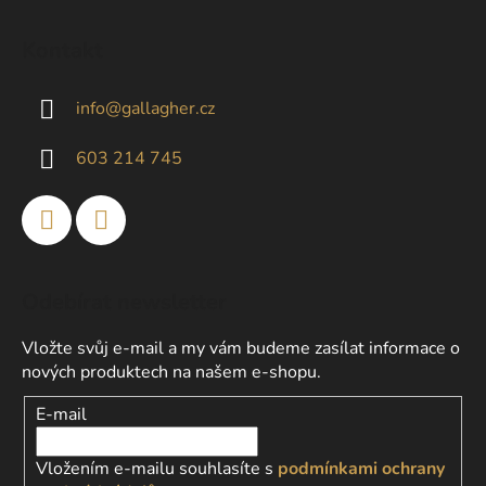
Z
á
Kontakt
p
a
info
@
gallagher.cz
t
í
603 214 745
Odebírat newsletter
Vložte svůj e-mail a my vám budeme zasílat informace o
nových produktech na našem e-shopu.
E-mail
Vložením e-mailu souhlasíte s
podmínkami ochrany