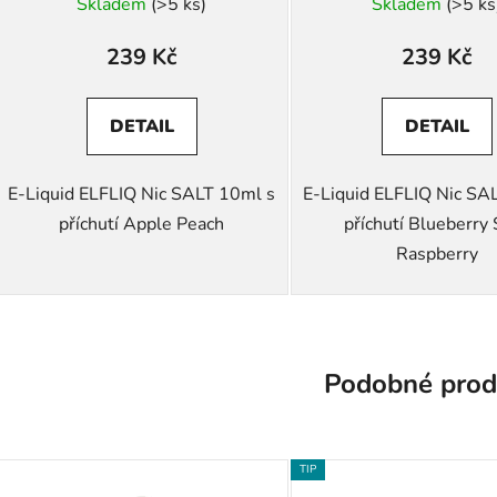
Skladem
(>5 ks)
Skladem
(>5 ks
239 Kč
239 Kč
DETAIL
DETAIL
E-Liquid ELFLIQ Nic SALT 10ml s
E-Liquid ELFLIQ Nic SA
příchutí Apple Peach
příchutí Blueberry
Raspberry
Podobné prod
TIP