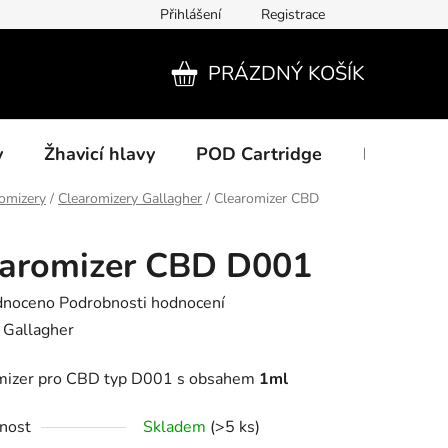
Přihlášení
Registrace
PRÁZDNÝ KOŠÍK
NÁKUPNÍ
KOŠÍK
y
Žhavicí hlavy
POD Cartridge
Příslušens
omizery
/
Clearomizery Gallagher
/
Clearomizer CBD
earomizer CBD D001
né
dnoceno
Podrobnosti hodnocení
ení
:
Gallagher
tu
mizer pro CBD typ D001 s obsahem
1ml
nost
Skladem
(>5 ks)