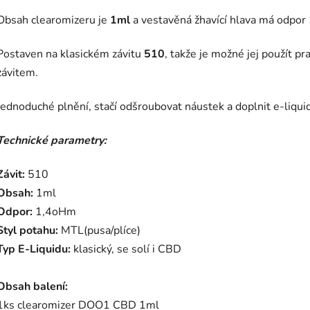
Obsah clearomizeru je
1ml
a vestavěná žhavící hlava má odpor
Postaven na klasickém závitu
510
, takže je možné jej použít p
závitem.
Jednoduché plnění, stačí odšroubovat náustek a doplnit e-liqu
Technické parametry:
Závit:
510
Obsah:
1ml
Odpor:
1,4oHm
Styl potahu:
MTL(pusa/plíce)
Typ E-Liquidu:
klasický, se solí i CBD
Obsah balení:
1ks clearomizer DOO1 CBD 1ml