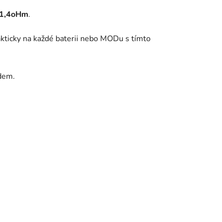
1,4oHm
.
rakticky na každé baterii nebo MODu s tímto
idem.