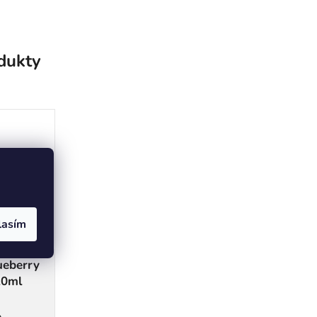
odukty
lasím
ueberry
10ml