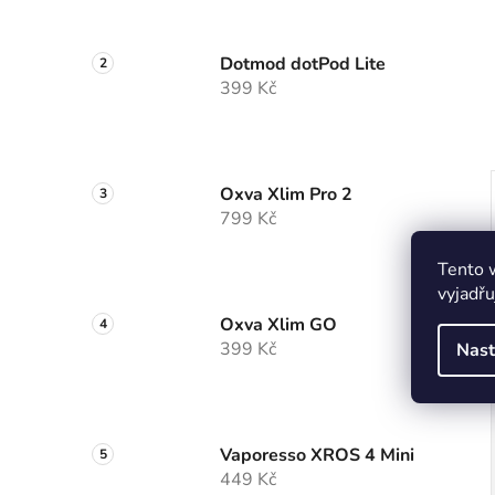
Dotmod dotPod Lite
399 Kč
Oxva Xlim Pro 2
799 Kč
Tento 
vyjadřu
Oxva Xlim GO
399 Kč
Nast
Vaporesso XROS 4 Mini
449 Kč