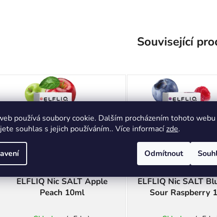
Související pr
web používá soubory cookie. Dalším procházením tohoto webu
jete souhlas s jejich používáním.. Více informací
zde
.
avení
Odmítnout
Souh
ELFLIQ Nic SALT Apple
ELFLIQ Nic SALT Bl
Peach 10ml
Sour Raspberry 