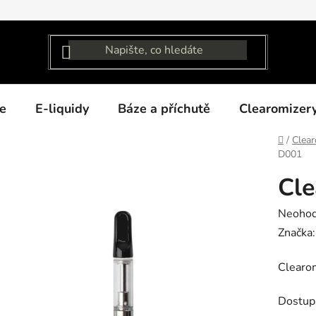
e
E-liquidy
Báze a příchutě
Clearomizer
Domů
/
Clear
D001
Cl
Průměr
Neoho
hodnoc
Značka
produk
Clearo
je
0,0
Dostup
z