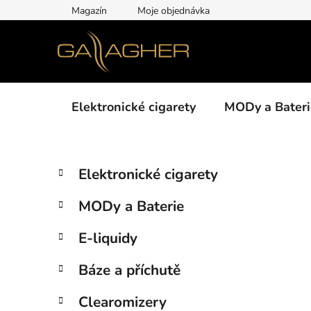
Přejít
Magazín
Moje objednávka
na
obsah
Elektronické cigarety
MODy a Bateri
P
K
Přeskočit
Elektronické cigarety
a
kategorie
o
t
s
MODy a Baterie
e
t
g
r
E-liquidy
o
a
r
Báze a příchutě
i
n
e
n
Clearomizery