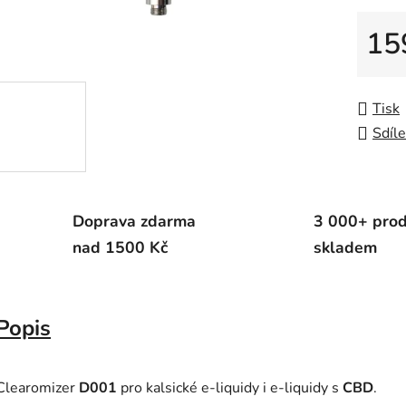
5
15
hvězdič
Měrná
Tisk
Sdíle
Doprava zdarma
3 000+ pro
nad 1500 Kč
skladem
Popis
Clearomizer
D001
pro kalsické e-liquidy i e-liquidy s
CBD
.