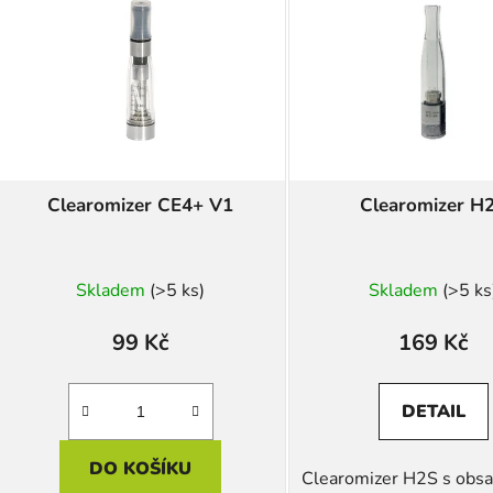
Clearomizer CE4+ V1
Clearomizer H
Průměr
Skladem
(>5 ks)
Skladem
(>5 ks
hodnoc
produk
99 Kč
169 Kč
je
5,0
DETAIL
z
5
DO KOŠÍKU
Clearomizer H2S s obs
hvězdič