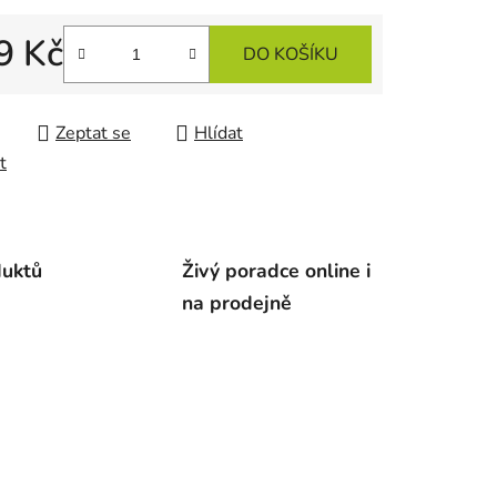
9 Kč
ek.
DO KOŠÍKU
 cena:
Zeptat se
Hlídat
t
duktů
Živý poradce online i
na prodejně