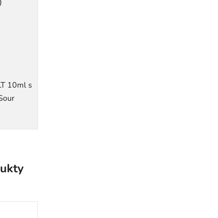
)
LT 10ml s
 Sour
ukty