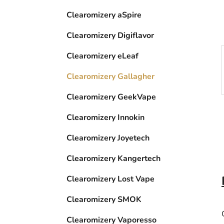
í
p
Clearomizery aSpire
a
Clearomizery Digiflavor
n
e
Clearomizery eLeaf
l
Clearomizery Gallagher
Clearomizery GeekVape
Clearomizery Innokin
Clearomizery Joyetech
Clearomizery Kangertech
Clearomizery Lost Vape
Clearomizery SMOK
Clearomizery Vaporesso