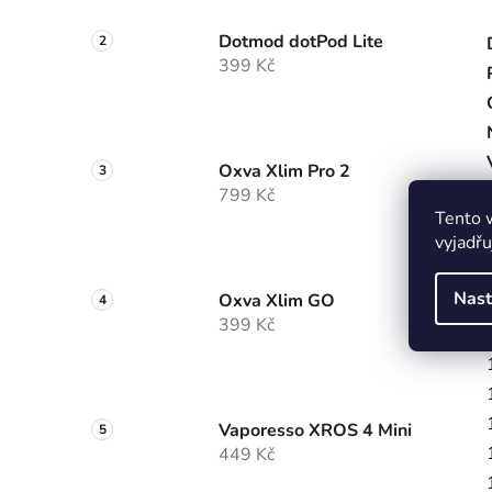
Dotmod dotPod Lite
399 Kč
Oxva Xlim Pro 2
799 Kč
Tento 
vyjadřu
Nast
Oxva Xlim GO
399 Kč
Vaporesso XROS 4 Mini
449 Kč