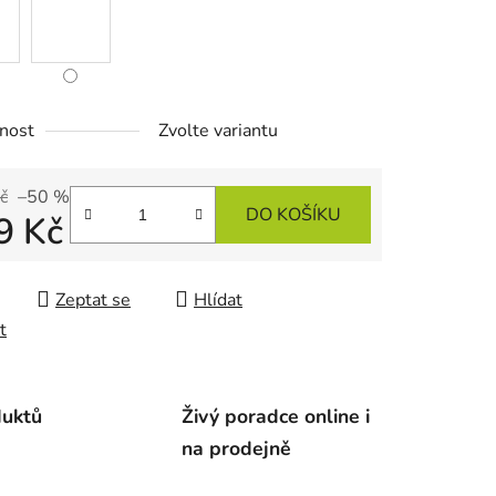
ek.
nost
Zvolte variantu
č
–50 %
DO KOŠÍKU
9 Kč
 cena:
Zeptat se
Hlídat
t
duktů
Živý poradce online i
na prodejně