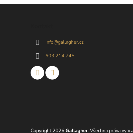
Z
á
Kontakt
p
a
info
@
gallagher.cz
t
í
603 214 745
Copyright 2026
Gallagher
. Všechna práva vyhr