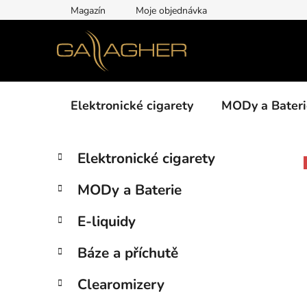
Přejít
Magazín
Moje objednávka
na
obsah
Elektronické cigarety
MODy a Bateri
P
K
Přeskočit
Elektronické cigarety
a
kategorie
o
t
s
MODy a Baterie
e
t
g
r
E-liquidy
o
a
r
Báze a příchutě
i
n
e
n
Clearomizery
í