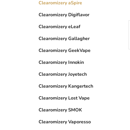
p
Clearomizery aSpire
a
Clearomizery Digiflavor
n
e
Clearomizery eLeaf
l
Clearomizery Gallagher
Clearomizery GeekVape
Clearomizery Innokin
Clearomizery Joyetech
Clearomizery Kangertech
Clearomizery Lost Vape
Clearomizery SMOK
Clearomizery Vaporesso