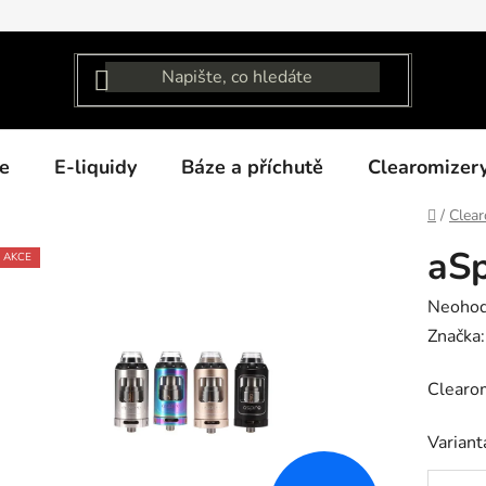
e
E-liquidy
Báze a příchutě
Clearomizer
Domů
/
Clear
aSp
AKCE
Průměr
Neoho
hodnoc
Značka
produk
Clearo
je
0,0
Variant
z
5