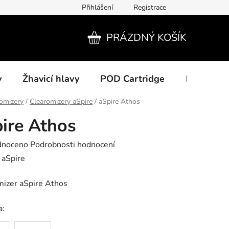
Přihlášení
Registrace
PRÁZDNÝ KOŠÍK
NÁKUPNÍ
KOŠÍK
y
Žhavicí hlavy
POD Cartridge
Příslušens
omizery
/
Clearomizery aSpire
/
aSpire Athos
ire Athos
né
dnoceno
Podrobnosti hodnocení
ení
:
aSpire
tu
mizer aSpire Athos
a: