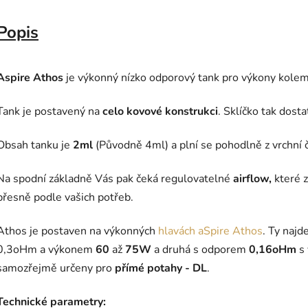
Popis
Aspire Athos
je výkonný nízko odporový tank pro výkony kolem 
Tank je postavený na
celo kovové konstrukci
. Sklíčko tak dost
Obsah tanku je
2ml
(Původně 4ml) a plní se pohodlně z vrchní č
Na spodní základně Vás pak čeká regulovatelné
airflow,
které z
přesně podle vašich potřeb.
Athos je postaven na výkonných
hlavách aSpire Athos
. Ty najd
0,3oHm a výkonem
60
až
75W
a druhá s odporem
0,16oHm
s
samozřejmě určeny pro
přímé potahy - DL
.
Technické parametry: