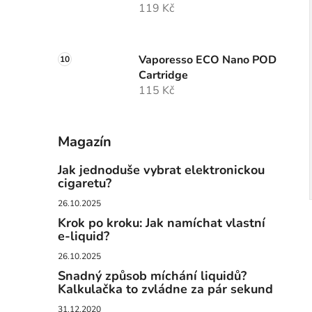
119 Kč
Vaporesso ECO Nano POD
Cartridge
115 Kč
Magazín
Jak jednoduše vybrat elektronickou
cigaretu?
26.10.2025
Krok po kroku: Jak namíchat vlastní
e-liquid?
26.10.2025
Snadný způsob míchání liquidů?
Kalkulačka to zvládne za pár sekund
31.12.2020