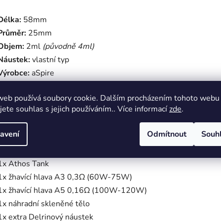
Délka:
58mm
Průměr:
25mm
Objem:
2ml
(původně 4ml)
Náustek:
vlastní typ
Výrobce:
aSpire
Materiál:
nerezová ocel, Delrin, sklo
web používá soubory cookie. Dalším procházením tohoto webu
Typ potahu:
DL - přímo do plic
jete souhlas s jejich používáním.. Více informací
zde
.
Airflow:
spodní
avení
Odmítnout
Souh
Obsah balení aSpire Athos:
1x Athos Tank
1x žhavící hlava A3 0,3Ω (60W-75W)
1x žhavící hlava A5 0,16Ω (100W-120W)
1x náhradní skleněné tělo
1x extra Delrinový náustek