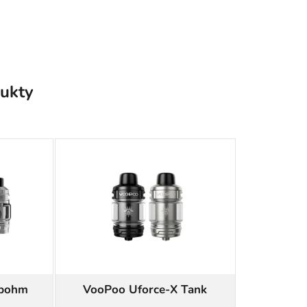
ukty
ubohm
VooPoo Uforce-X Tank