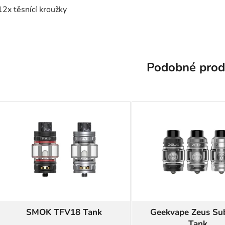
12x těsnící kroužky
Podobné prod
SMOK TFV18 Tank
Geekvape Zeus S
Tank