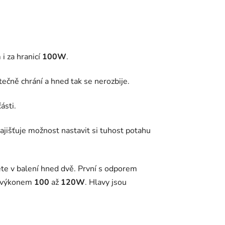
i za hranicí
100W
.
atečně chrání a hned tak se nerozbije.
ásti.
ajišťuje možnost nastavit si tuhost potahu
ete v balení hned dvě. První s odporem
 výkonem
100
až
120W
. Hlavy jsou